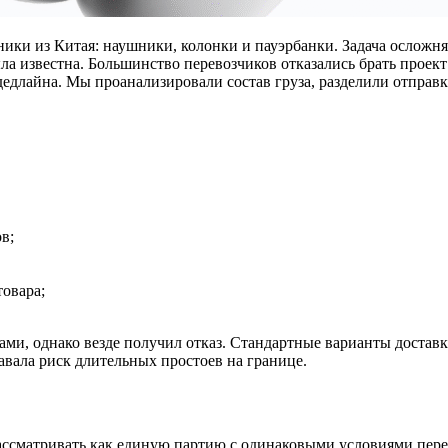
ики из Китая: наушники, колонки и пауэрбанки. Задача осложнял
а известна. Большинство перевозчиков отказались брать проект 
дедлайна. Мы проанализировали состав груза, разделили отправ
в;
товара;
ами, однако везде получил отказ. Стандартные варианты достав
давала риск длительных простоев на границе.
рассматривать как единую партию с одинаковыми условиями пере