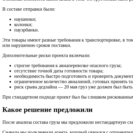
В составе отправки были:
наушники;
колонки;
пауэрбанки.
Эти товары имеют разные требования к транспортировке, в том
или нарушению сроков поставки.
Дополнительные риски проекта включали:
строгие требования к авиаперевозке опасного груза;
отсутствие точной даты готовности товара;
необходимость быстро подготовить и проверить докумен
ограниченное количество авиалиний, готовых принять та
риск срыва дедлайна — 20 мая груз уже должен был быть 
При стандартном подходе проект был бы слишком рискованным: 
Какое решение предложили
После анализа состава груза мы предложили нестандартную сх
Сначала мы подключили агента, который связался с отправител