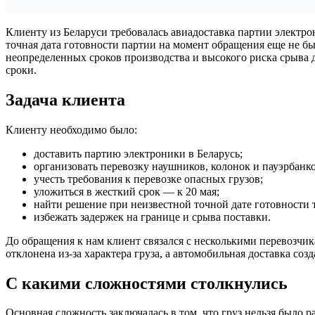
Клиенту из Беларуси требовалась авиадоставка партии электрон
точная дата готовности партии на момент обращения еще не был
неопределенных сроков производства и высокого риска срыва 
сроки.
Задача клиента
Клиенту необходимо было:
доставить партию электроники в Беларусь;
организовать перевозку наушников, колонок и пауэрбанко
учесть требования к перевозке опасных грузов;
уложиться в жесткий срок — к 20 мая;
найти решение при неизвестной точной дате готовности 
избежать задержек на границе и срыва поставки.
До обращения к нам клиент связался с несколькими перевозчик
отклонена из-за характера груза, а автомобильная доставка соз
С какими сложностями столкнулись
Основная сложность заключалась в том, что груз нельзя было 